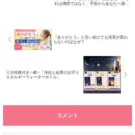
れは偶然ではなく、宇宙からあなたへ届け
られた小さなサインなのかもしれません🌌
今日10日は私の誕生日🎂そして、美と豊か
さの金星が乙女座へと移動します。10はタ
ロット...
『ありがとう』と言い続けても現実が変わ
らないのはなぜ？
三大特典付き✨🎁✨「浄化と結界のお守り
エネルギーウォーターボトル」
コメント