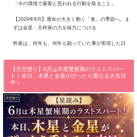
「今の環境で最善と思われる行動を取ること」
【2026年8月】運命が大きく動く「食」の季節へ。ま
ずは金星・天秤座の力を味方につける
昨夜は、何年も、何年も願っていた事が実現した日
【天空便り】6月は木星蟹座期のラストスパー
ト！本日、木星と金星がぴったり重なる大吉日
🌹✨
天空便り