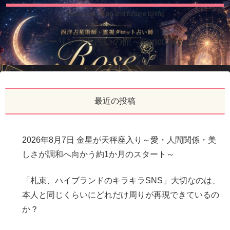
House of healing and fortune telling
ヒーリングと占いの館～Sanctuary～
最近の投稿
2026年8月7日 金星が天秤座入り～愛・人間関係・美
しさが調和へ向かう約1か月のスタート～
「札束、ハイブランドのキラキラSNS」大切なのは、
本人と同じくらいにどれだけ周りが再現できているの
か？