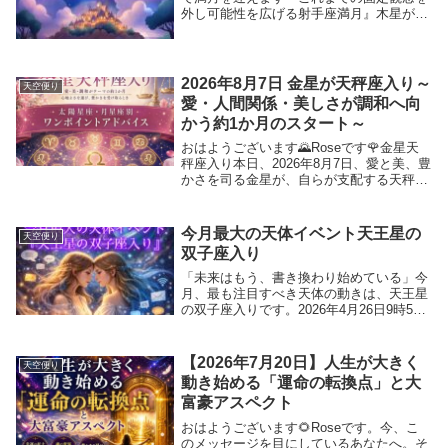
外し可能性を広げる射手座満月』木星が蟹
座入りした翌日の満月です。さらに21日に
は夏至《蟹座０度》を迎え、25日には蟹座
で新月を迎えます。この蟹座新月は...
2026年8月7日 金星が天秤座入り～
天空便り
愛・人間関係・美しさが調和へ向
かう約1か月のスタート～
おはようございます🌄Roseです🌹金星天
秤座入り本日、2026年8月7日、愛と美、豊
かさを司る金星が、自らが支配する天秤座
へと移動しました。金星は天秤座で本来の
力を最も発揮できるため、この約1か月
は、「調和」「ご縁」「魅力」「美意識」
今月最大の天体イベント天王星の
天空便り
「豊か...
双子座入り
「未来はもう、書き換わり始めている」今
月、最も注目すべき天体の動きは、天王星
の双子座入りです。2026年4月26日9時52
分、改革と変革を象徴する天王星が双子座
へと移動します。天王星が星座を移動する
のは約7年ぶり。2018年から滞在してい
【2026年7月20日】人生が大きく
天空便り
た...
動き始める「運命の転換点」と大
富豪アスペクト
おはようございます🌻Roseです。今、こ
のメッセージを目にしているあなたへ。そ