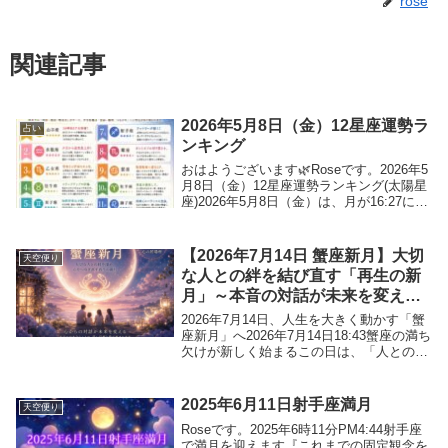
rose
関連記事
2026年5月8日（金）12星座運勢ラ
占い
ンキング
おはようございます🌿Roseです。2026年5
月8日（金）12星座運勢ランキング(太陽星
座)2026年5月8日（金）は、月が16:27に山
羊座から水瓶座へ移動。昼までは『責任・
現実・堅実さ『さ』がテーマですが、夕方
以降は「自由・個性・つなが...
【2026年7月14日 蟹座新月】大切
天空便り
な人との絆を結び直す「再生の新
月」～本音の対話が未来を変える
～
2026年7月14日、人生を大きく動かす「蟹
座新月」へ2026年7月14日18:43蟹座の満ち
欠けが新しく始まるこの日は、「人とのご
縁」が人生を大きく動かす特別な新月で
す。今回の新月が起こるのは、対人関係や
パートナーシップを司る「7ハウス」...
2025年6月11日射手座満月
天空便り
Roseです。2025年6時11分PM4:44射手座
で満月を迎えます『これまでの固定観念を