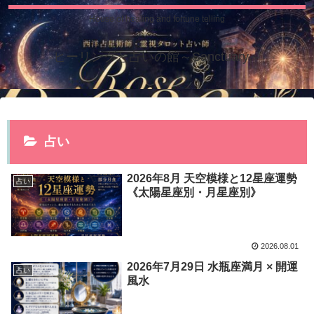
House of healing and fortune telling
ヒーリングと占いの館～Sanctuary～
占い
2026年8月 天空模様と12星座運勢
占い
《太陽星座別・月星座別》
2026.08.01
2026年7月29日 水瓶座満月 × 開運
占い
風水