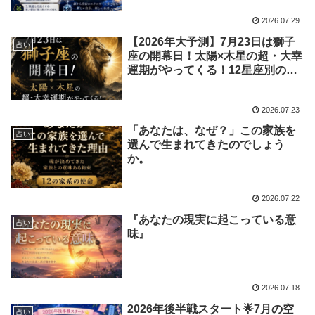
2026.07.29
【2026年大予測】7月23日は獅子
占い
座の開幕日！太陽×木星の超・大幸
運期がやってくる！12星座別の影
響と開運アクション
2026.07.23
「あなたは、なぜ？」この家族を
占い
選んで生まれてきたのでしょう
か。
2026.07.22
『あなたの現実に起こっている意
占い
味』
2026.07.18
2026年後半戦スタート🌟7月の空
占い