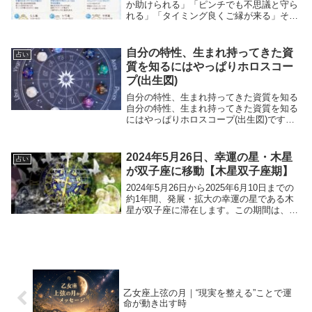
か助けられる」「ピンチでも不思議と守ら
れる」「タイミング良くご縁が来る」そん
な、“見えない存在からの加護”を受けやす
い星座には特徴があります。もちろん、ど
の星座もそれぞれ素晴らしい魅力を持って
自分の特性、生まれ持ってきた資
占い
います。...
質を知るにはやっぱりホロスコー
プ(出生図)
自分の特性、生まれ持ってきた資質を知る
自分の特性、生まれ持ってきた資質を知る
にはやっぱりホロスコープ(出生図)です。
自分が人生の道に迷った時のバイブルにな
ります。私自身とても参考にしています。
ホロスコープには、アセンダント(ASC)、
2024年5月26日、幸運の星・木星
占い
MCな...
が双子座に移動【木星双子座期】
2024年5月26日から2025年6月10日までの
約1年間、発展・拡大の幸運の星である木
星が双子座に滞在します。この期間は、双
子座のエネルギーを木星が強化するため、
さまざまな特徴が現れることが期待されま
す。双子座は知識やコミュニケーション
を...
乙女座上弦の月｜“現実を整える”ことで運
命が動き出す時