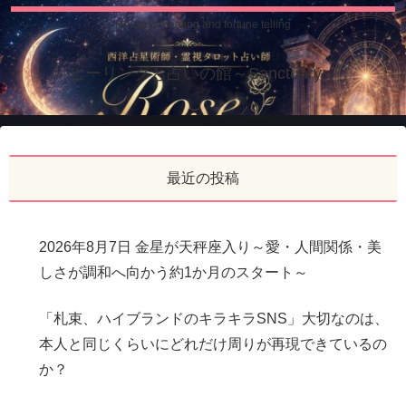
House of healing and fortune telling
ヒーリングと占いの館～Sanctuary～
最近の投稿
2026年8月7日 金星が天秤座入り～愛・人間関係・美
しさが調和へ向かう約1か月のスタート～
「札束、ハイブランドのキラキラSNS」大切なのは、
本人と同じくらいにどれだけ周りが再現できているの
か？