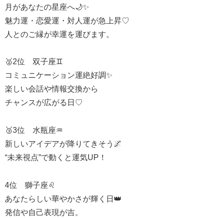
月があなたの星座へ🌙✨
魅力運・恋愛運・対人運が急上昇♡
人とのご縁が幸運を運びます。
🥈2位 双子座♊
コミュニケーション運絶好調✨
楽しい会話や情報交換から
チャンスが広がる日♡
🥉3位 水瓶座♒
新しいアイデアが降りてきそう🌌
“未来視点”で動くと運気UP！
4位 獅子座♌
あなたらしい華やかさが輝く日👑
発信や自己表現が吉。