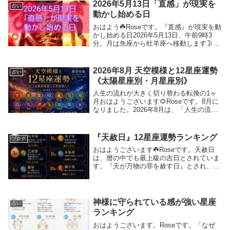
2026年5月13日「直感」が現実を
占い
動かし始める日
おはよう☘️Roseです。『直感』が現実を動
かし始める日2026年5月13日、午前9時3
分。月は魚座から牡羊座へ移動します🌛こ
こから空気感がガラリと変わっていきそう
です。これまでの魚座の月は、・迷い・感
情の揺れ・浄化・共感・手放しといっ
2026年8月 天空模様と12星座運勢
占い
た、...
《太陽星座別・月星座別》
人生の流れが大きく切り替わる転換の1ヶ
月おはようございます🌻Roseです。8月に
なりました。2026年8月は、「人生の流れ
が大きく切り替わる転換の1ヶ月」です。
今月は、獅子座で迎える皆既日食、魚座で
迎える部分月食という「食」のシーズンに
『天赦日』12星座運勢ランキング
ブログ
入り...
おはようございます☘️Roseです。天赦日
は、暦の中でも最上級の吉日とされていま
す。『天が万物の罪を赦す日』とされ、こ
れまでの流れをリセットし、新しいスター
トを後押ししてくれる特別なタイミングで
す。うまくいかなかったことも、止まって
いたこと...
神様に守られている感が強い星座
占い
ランキング
おはようございます。Roseです。「なぜ