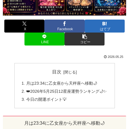
X
Facebook
はてブ
LINE
コピー
2026.05.25
目次
月は23:34に乙女座から天秤座へ移動🌙
👑2026年5月25日12星座運勢ランキング🌙✨
今日の開運ポイント💡
月は23:34に乙女座から天秤座へ移動🌙