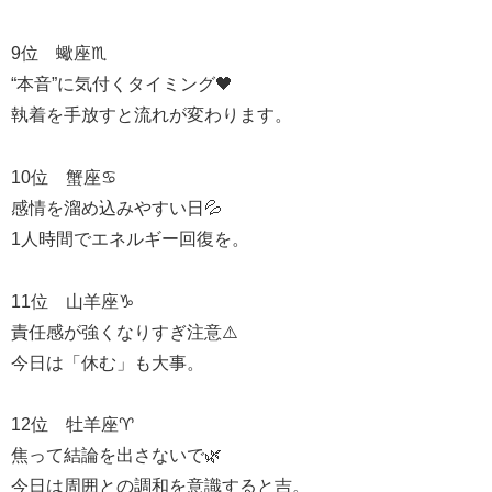
9位 蠍座♏
“本音”に気付くタイミング🖤
執着を手放すと流れが変わります。
10位 蟹座♋
感情を溜め込みやすい日💦
1人時間でエネルギー回復を。
11位 山羊座♑
責任感が強くなりすぎ注意⚠️
今日は「休む」も大事。
12位 牡羊座♈
焦って結論を出さないで🌿
今日は周囲との調和を意識すると吉。