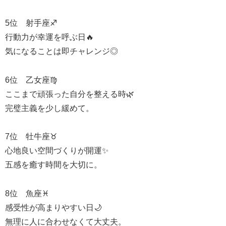
5位 射手座♐
行動力が幸運を呼ぶ日🔥
気になることは即チャレンジ◎
6位 乙女座♍
ここまで頑張った自分を整える時🌿
完璧主義を少し緩めて。
7位 牡牛座♉
心地良い空間づくりが開運✨
五感を癒す時間を大切に。
8位 魚座♓
感受性が高まりやすい日🌙
無理に人に合わせなくて大丈夫。