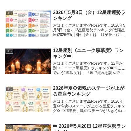
2026年5月8日（金）12星座運勢ラ
占い
ンキング
おはようございます🌿Roseです。2026年5
月8日（金）12星座運勢ランキング(太陽星
座)2026年5月8日（金）は、月が16:27に山
羊座から水瓶座へ移動。昼までは『責任・
現実・堅実さ『さ』がテーマですが、夕方
以降は「自由・個性・つなが...
12星座別《ユニーク黒幕度》ラン
占い
キング👑
おはようございます🌿Roseです。12星座
別《ユニーク黒幕度》ランキング👑※ここ
でいう“黒幕度”は、『裏で流れを読んで動
かす才能』『影のプロデューサー気質』
『人を自然に動かす力』を、面白く表現し
たランキングです🖤1位 蠍座♏完全なる“影
2026年夏🌻🌺魂のステージが上が
占い
の支...
る星座ランキング
おはようございます🌄Roseです。2026年
夏🌻🌺魂のステージが上がる星座ランキン
グ🌻2026年夏、魂のステージが大きく動き
出す――✨この夏は、『本当の自分』に戻
る人ほど、運命の流れが変わっていきます
🌈無理をしてきた人、我慢を重ねてきた
👑 2026年5月20日 12星座運勢ラン
占い
人、...