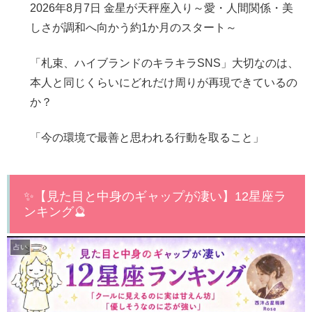
2026年8月7日 金星が天秤座入り～愛・人間関係・美
しさが調和へ向かう約1か月のスタート～
「札束、ハイブランドのキラキラSNS」大切なのは、
本人と同じくらいにどれだけ周りが再現できているの
か？
「今の環境で最善と思われる行動を取ること」
✨【見た目と中身のギャップが凄い】12星座ラ
ンキング🔮
占い