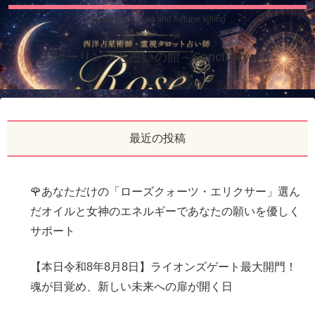
House of healing and fortune telling
ヒーリングと占いの館～Sanctuary～
最近の投稿
🌹あなただけの「ローズクォーツ・エリクサー」選ん
だオイルと女神のエネルギーであなたの願いを優しく
サポート
【本日令和8年8月8日】ライオンズゲート最大開門！
魂が目覚め、新しい未来への扉が開く日