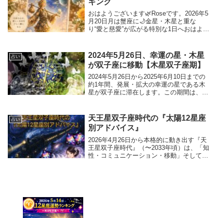
キング
おはようございます🌿Roseです。2026年5
月20日月は蟹座に🌙金星・木星と重な
り“愛と慈愛”が広がる特別な1日へおはよう
ございます☀Roseです🌹今日の月は蟹座
に🌙そして蟹座には現在、『愛と喜び』の
金星、『拡大と幸運』の木星が滞在中。
2024年5月26日、幸運の星・木星
占い
そ...
が双子座に移動【木星双子座期】
2024年5月26日から2025年6月10日までの
約1年間、発展・拡大の幸運の星である木
星が双子座に滞在します。この期間は、双
子座のエネルギーを木星が強化するため、
さまざまな特徴が現れることが期待されま
す。双子座は知識やコミュニケーション
天王星双子座時代の『太陽12星座
占い
を...
別アドバイス』
2026年4月26日から本格的に動き出す『天
王星双子座時代』（〜2033年頃）は、「知
性・コミュニケーション・移動」そして
「個人の発信力」に大きな変化をもたらす
約7年間です。天王星は「改革」や「目覚
め」を象徴し、双子座の持つ「柔軟さ」や
「情...