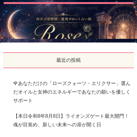
House of healing and fortune telling
ヒーリングと占いの館～Sanctuary～
最近の投稿
🌹あなただけの「ローズクォーツ・エリクサー」選ん
だオイルと女神のエネルギーであなたの願いを優しく
サポート
【本日令和8年8月8日】ライオンズゲート最大開門！
魂が目覚め、新しい未来への扉が開く日