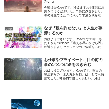
た。』
今晩は🌝Roseです。冷えますね☂️体調にお
気をつけくださいね。早めに夕食をとり、
母の部屋でこたつに入って甘酒を飲みなが
ら昔話をしていました。私も昔を振り返
り、話をする年齢になってきたのだと改め
て感じます。皆さんもこれまで色んな体験
なぜ『親を許せない』と人生が停
ブログ
をしてき...
滞するのか
おはようございます。Roseです🌹昨日も
たくさんのPieces『迷える星のかけら🌟』
の皆さまよりセッションのご依頼をいただ
き、ありがとうございました😌🌸セッショ
ンでは多岐にわたるご相談をお受けしてい
ますが、これまでどの方も最後には『思い
お仕事やプライベート、目の前の
ブログ
きっ...
事の1つ1つに命を吹き込む
おはようございます。Roseです。昨日の
蠍座満月の『まん丸お月様』は、とても綺
麗でした🌕神秘的で優しく美しい。月は癒
されます。側で輝く星々も可愛らしく綺麗
でした🌟私は太陽星座が蟹座ですので支配
星は月になります。子供の頃から夜空を見
上げて月や...