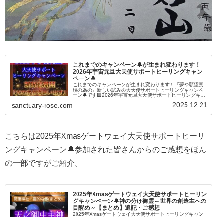
これまでのキャンペーン🔔が生まれ変わります！
2026年宇宙元旦大天使サポートヒーリングキャン
ペーン🔔
これまでのキャンペーンが生まれ変わります！『夢や願望実
現の為の』新しい試みの大天使サポートヒーリングキャンペ
ーン🔔です🟪2026年宇宙元旦大天使サポートヒーリングキャ
ンペーン🔔✳️これまでの『大天使サポートヒーリングキャン
2025.12.21
sanctuary-rose.com
ペーン🔔』が生まれ...
こちらは2025年Xmasゲートウェイ大天使サポートヒーリ
ングキャンペーン🔔参加された皆さんからのご感想をほん
の一部ですがご紹介。
2025年Xmasゲートウェイ大天使サポートヒーリン
グキャンペーン🔔神の分け御霊～世界の創造主への
目醒め～【まとめ】追記・ご感想
2025年Xmasゲートウェイ大天使サポートヒーリングキャン