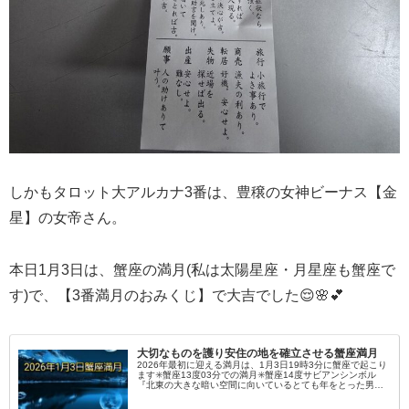
しかもタロット大アルカナ3番は、豊穣の女神ビーナス【金
星】の女帝さん。
本日1月3日は、蟹座の満月(私は太陽星座・月星座も蟹座で
す)で、【3番満月のおみくじ】で大吉でした😌🌸💕
大切なものを護り安住の地を確立させる蟹座満月
2026年最初に迎える満月は、1月3日19時3分に蟹座で起こり
ます✳️蟹座13度03分での満月✳️蟹座14度サビアンシンボル
『北東の大きな暗い空間に向いているとても年をとった男』
(13度でカリスマ的な力が発揮させ、そのカリスマ的な力を日
常生...