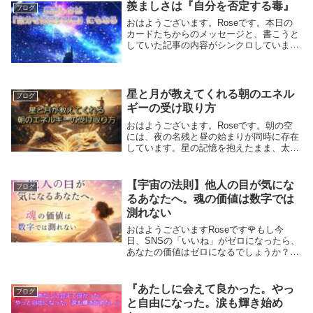
羨ましさは『自分を否定する毒』
ブログ
おはようございます。Roseです。本日の
カードたちからのメッセージと、書こうと
していた記事の内容がシンクロしていま
す。公開にしますね🌸桜の季節ですので木
花之佐久夜毘売(このはなさくやひめ)から
度々メッセージが届いています🌸・本日の
タロットカ...
星と月が教えてくれる朝のエネル
ブログ
ギーの受け取り方
おはようございます。Roseです。朝の空
には、夜の名残と昼の始まりが同時に存在
しています。星の記憶を抱えたまま、太陽
がゆっくりと目を覚ます時間。この切り替
わりの瞬間に流れるエネルギーは、とても
繊細です。占いの世界では、『一日は太陽
【宇宙の法則】他人の目が気にな
ブログ
から始まり...
るあなたへ。魂の価値は数字では
測れない
おはようございますRoseです🌹もし今
日、SNSの「いいね」がゼロになったら、
あなたの価値はゼロになるでしょうか？も
し仕事で失敗したら、あなたという存在の
価値は下がるのでしょうか？答えは
「NO」です。けれど私たちは気づかない
『あたしに会えて良かった。やっ
ブログ
うちに、・フォロ...
と自由になった。涙も輝き始め