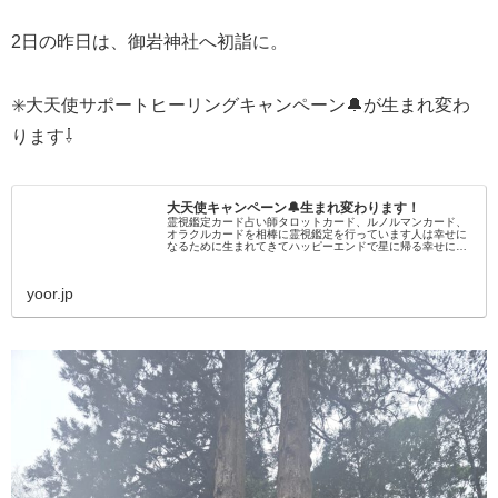
2日の昨日は、御岩神社へ初詣に。
✳️大天使サポートヒーリングキャンペーン🔔が生まれ変わ
ります⇩
大天使キャンペーン🔔生まれ変わります！
霊視鑑定カード占い師タロットカード、ルノルマンカード、
オラクルカードを相棒に霊視鑑定を行っています人は幸せに
なるために生まれてきてハッピーエンドで星に帰る幸せにな
るためにカルマを解消するべく生まれてきたとも言われてい
ます貴方が人生で迷った時...
yoor.jp