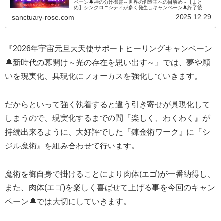
ペーン🔔神の分け御霊～世界の創造主への目醒め～【まと
め】シンクロニシティが多く発生しキャンペーン🔔終了後に
もシンクロが起こりました。【開催】2025年12月3日～2025
2025.12.29
sanctuary-rose.com
年12月2...
『2026年宇宙元旦大天使サポートヒーリングキャンペーン
🔔新時代の幕開け～光の存在を思い出す～』では、夢や願
いを現実化、具現化にフォーカスを強化していきます。
だからといって強く執着すると違う引き寄せが具現化して
しまうので、現実化するまでの間『楽しく、わくわく』が
持続出来るように、大好評でした『錬金術ワーク』に『シ
ジル魔術』を組み合わせて行います。
魔術を御自身で掛けることにより肉体(エゴ)が一番納得し、
また、肉体(エゴ)を楽しく喜ばせて上げる事を今回のキャン
ペーン🔔では大切にしていきます。