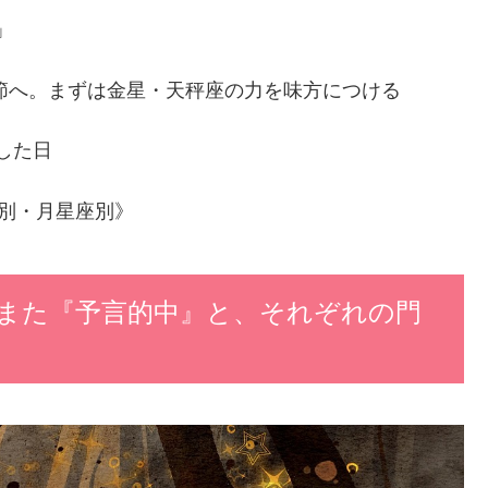
」
季節へ。まずは金星・天秤座の力を味方につける
した日
座別・月星座別》
また『予言的中』と、それぞれの門