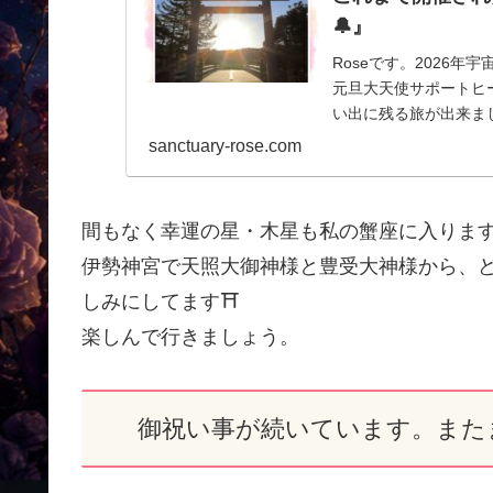
🔔』
Roseです。2026
元旦大天使サポートヒー
い出に残る旅が出来まし
sanctuary-rose.com
間もなく幸運の星・木星も私の蟹座に入ります
伊勢神宮で天照大御神様と豊受大神様から、
しみにしてます⛩️
楽しんで行きましょう。
御祝い事が続いています。また