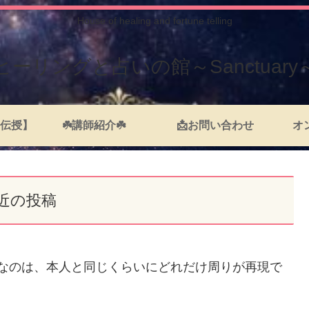
House of healing and fortune telling
ヒーリングと占いの館～Sanctuary
伝授】
☘️講師紹介☘️
📩お問い合わせ
オ
近の投稿
切なのは、本人と同じくらいにどれだけ周りが再現で