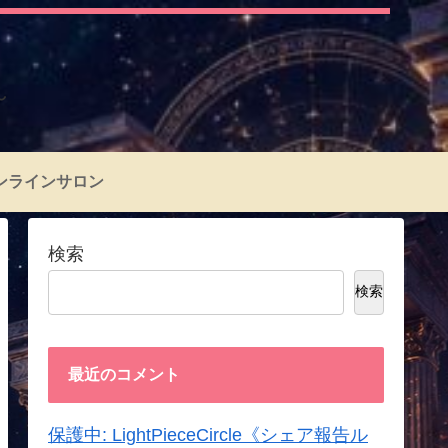
～
ンラインサロン
検索
検索
最近のコメント
保護中: LightPieceCircle《シェア報告ル