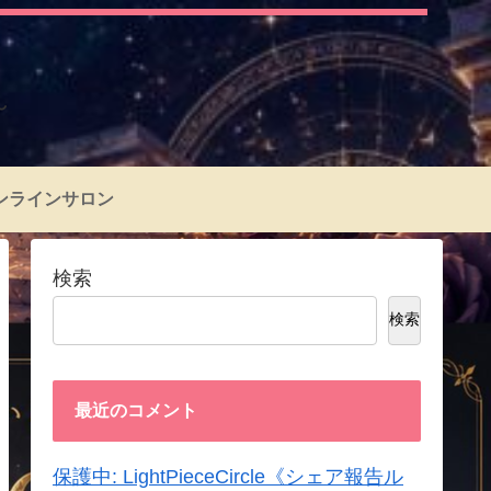
～
ンラインサロン
検索
検索
最近のコメント
保護中: LightPieceCircle《シェア報告ル