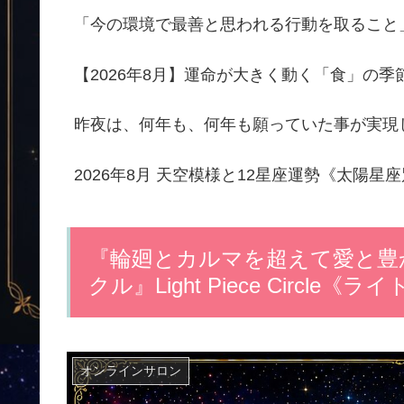
「今の環境で最善と思われる行動を取ること
【2026年8月】運命が大きく動く「食」の
昨夜は、何年も、何年も願っていた事が実現
2026年8月 天空模様と12星座運勢《太陽星
『輪廻とカルマを超えて愛と豊
クル』Light Piece Circl
オンラインサロン