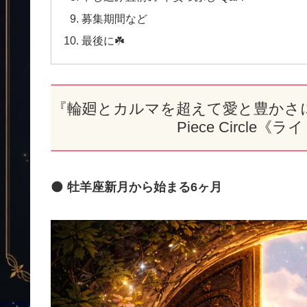
募集期間など
最後に☘️
『輪廻とカルマを超えて愛と豊かさに
Piece Circl
🌑
牡羊座新月から始まる6ヶ月