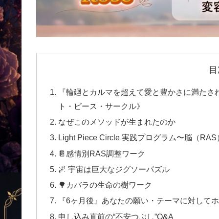
目
『輪廻とカルマを超えて愛と豊かさに満たされるコミュ
ト・ピース・サークル》
なぜこのメソッドが生まれたのか
Light Piece Circle 実践プログラム〜脳
📔感情別RAS調整ワーク
🌌 宇宙は巨大なジグソーパズル
🌳カバラの生命の樹ワーク
『6ヶ月後』あなたの願い・テーマに対してホ
申し込み直前の“不安つぶし”Q&A