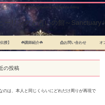
House of healing and fortune telling
ヒーリングと占いの館～Sanctuary
伝授】
☘️講師紹介☘️
📩お問い合わせ
オ
近の投稿
切なのは、本人と同じくらいにどれだけ周りが再現で