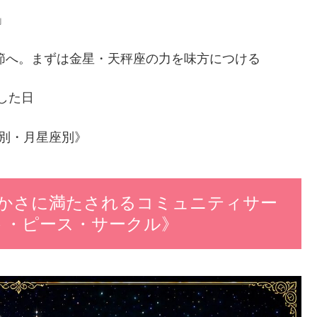
」
季節へ。まずは金星・天秤座の力を味方につける
した日
座別・月星座別》
かさに満たされるコミュニティサー
e《ライト・ピース・サークル》