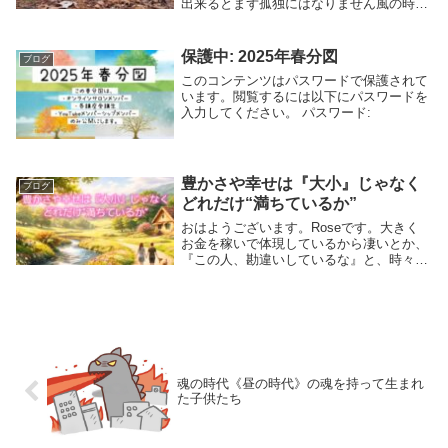
出来るとまず孤独にはなりません風の時
代・魂の時代と言われ久しくなりました今
年の11月には、冥王星が完全に水瓶座にイ
ングレスしていよいよ本格的な風の時代に
保護中: 2025年春分図
ブログ
突入します風...
このコンテンツはパスワードで保護されて
います。閲覧するには以下にパスワードを
入力してください。 パスワード:
豊かさや幸せは『大小』じゃなく
ブログ
どれだけ“満ちているか”
おはようございます。Roseです。大きく
お金を稼いで体現しているから凄いとか、
『この人、勘違いしているな』と、時々感
じる時があるけど、元々、備わっている性
質や資質が違うので体現が違くて当たり前
だと思う(笑)人はそれぞれ、持って生まれ
た資質も...
魂の時代《昼の時代》の魂を持って生まれ
た子供たち