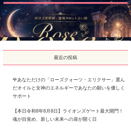
House of healing and fortune telling
ヒーリングと占いの館～Sanctuary～
最近の投稿
🌹あなただけの「ローズクォーツ・エリクサー」選ん
だオイルと女神のエネルギーであなたの願いを優しく
サポート
【本日令和8年8月8日】ライオンズゲート最大開門！
魂が目覚め、新しい未来への扉が開く日