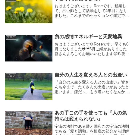
おはようございます。Roseです。起業し
て、占い師として活動をして4年目になり
ました。これまでのセッションや鑑定で感
じた事、オンラインサロンでもそうです
が、『学ぶ手間を惜しまない人』は生きて
活きやすくなり、人生がどんどん豊かに加
速しているよ...
負の感情エネルギーと天変地異
ブログ
おはようございます🌻Roseです。早くも6
月になりました🐸☔6月ご縁がありました
皆さんよろしくお願いいたします😊昨夜お
知らせしています通り、6月の高波動ヒー
リングは明日2日に行います。本日の日曜
日は、実家の片付けでまた朝から行きま
す。202...
自分の人生を変える人との出逢い
ブログ
『自分の人生を変える人との出逢い』皆さ
んも今まで、たくさんの出逢いがあったと
思います。嫌だ～、もう逢いたくなんかな
いわ❗との出逢いから、身も心も捧げるほ
ど魂が揺さぶられた出逢いなども。。。ど
の出逢いも『今世の輪廻転生には掛け替え
のない出逢い...
あの手この手を使っても『人の気
ブログ
持ちは変えられない』
宇宙の法則である愛と調和この宇宙の法則
である『愛と調和』を根底の部分から理解