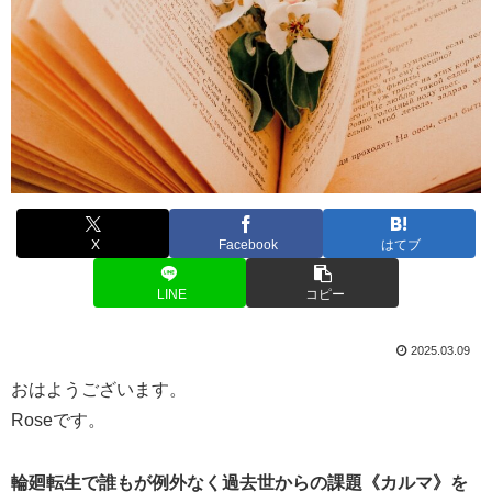
X
Facebook
はてブ
LINE
コピー
2025.03.09
おはようございます。
Roseです。
輪廻転生で誰もが例外なく過去世からの課題《カルマ》を