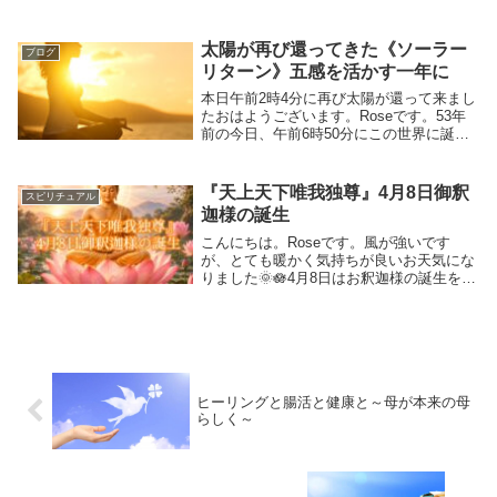
には、まず外側に意識が向いていて、いわ
ゆる『他人軸』ってやつになっています。
そして、こんな時にはもれなく『人の目が
太陽が再び還ってきた《ソーラー
ブログ
気になる』...
リターン》五感を活かす一年に
本日午前2時4分に再び太陽が還って来まし
たおはようございます。Roseです。53年
前の今日、午前6時50分にこの世界に誕生
しました。そして、今年は午前2時4分に生
まれた時の太陽と2ハウスで重なりまし
た。《ソーラーリターン》ソーラーリター
『天上天下唯我独尊』4月8日御釈
スピリチュアル
ン《...
迦様の誕生
こんにちは。Roseです。風が強いです
が、とても暖かく気持ちが良いお天気にな
りました🌞🪷4月8日はお釈迦様の誕生をお
祝いする「花まつり（降誕会）」4月8日
は、お釈迦様の誕生をお祝いする「花まつ
り（降誕会）」になります。父のお墓があ
る曹洞宗を...
ヒーリングと腸活と健康と～母が本来の母
らしく～