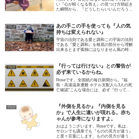
い『心が軽くなる答え』の見つけ方朝起き
た瞬間から、『どうしたらいいんだろう』
『何を選ぶのが正しいの分からない…』そ
んな思いが胸に広がる日がありますね。考
えても、占っても、調べても、なぜか答え
あの手この手を使っても『人の気
ブログ
にたどり着...
持ちは変えられない』
宇宙の法則である愛と調和この宇宙の法則
である『愛と調和』を根底の部分から理解
出来るとまず孤独にはなりません風の時
代・魂の時代と言われ久しくなりました今
年の11月には、冥王星が完全に水瓶座にイ
ングレスしていよいよ本格的な風の時代に
『行っては行けない』との警告が
ブログ
突入します風...
必ず来ているからね。
Roseです。全国紙の毎日新聞から。"福
島・高湯温泉遭難 ホテル支配人ら3人の死
亡確認"こんな場合には、必ず『行っては
行けない！』との警告が神仏様から来てい
るからね。思考《エゴ》の声がうるさいと
聞こえなくなります。常日頃、神仏様を敬
『外側を見るか』『内側を見る
ブログ
い、御守...
か』で人生に違いが現れる。赤ち
ゃんが参考になりますよ。
おはようございます。Roseです。私は、
サロンでも講座でも『ものの見方が違う』
と度々言葉にします。ものの見方が違う時