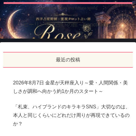
House of healing and fortune telling
ヒーリングと占いの館～Sanctuary～
最近の投稿
2026年8月7日 金星が天秤座入り～愛・人間関係・美
しさが調和へ向かう約1か月のスタート～
「札束、ハイブランドのキラキラSNS」大切なのは、
本人と同じくらいにどれだけ周りが再現できているの
か？