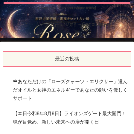
House of healing and fortune telling
ヒーリングと占いの館～Sanctuary～
最近の投稿
🌹あなただけの「ローズクォーツ・エリクサー」選ん
だオイルと女神のエネルギーであなたの願いを優しく
サポート
【本日令和8年8月8日】ライオンズゲート最大開門！
魂が目覚め、新しい未来への扉が開く日