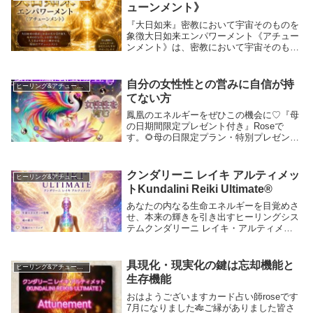
ューンメント》
『大日如来』密教において宇宙そのものを
象徴大日如来エンパワーメント《アチュー
ンメント》は、密教において宇宙そのもの
を象徴する「大日如来」のエネルギーと繋
がり、本来の自分自身の輝きと調和を取り
戻すためのスピリチュアルなエネルギーワ
自分の女性性との営みに自信が持
ヒーリング&アチューメント講座
ークです。大...
てない方
鳳凰のエネルギーをぜひこの機会に♡『母
の日期間限定プレゼント付き』Roseで
す。🌻母の日限定プラン・特別プレゼント
付き🌻5月9日(金)～5月11日(日)の期間限定
の特別プレゼント付きご案内になります。
良縁・良好なパートナーシップ・ビジネス
クンダリーニ レイキ アルティメッ
ヒーリング&アチューメント講座
成...
トKundalini Reiki Ultimate®
あなたの内なる生命エネルギーを目覚めさ
せ、本来の輝きを引き出すヒーリングシス
テムクンダリーニ レイキ・アルティメッ
ト（Kundalini Reiki Ultimate®）は、デン
マークの瞑想家 Ole Gabrielsen（オレ・ガ
ブリエル...
具現化・現実化の鍵は忘却機能と
ヒーリング&アチューメント講座
生存機能
おはようございますカード占い師roseです
7月になりました🎋ご縁がありました皆さ