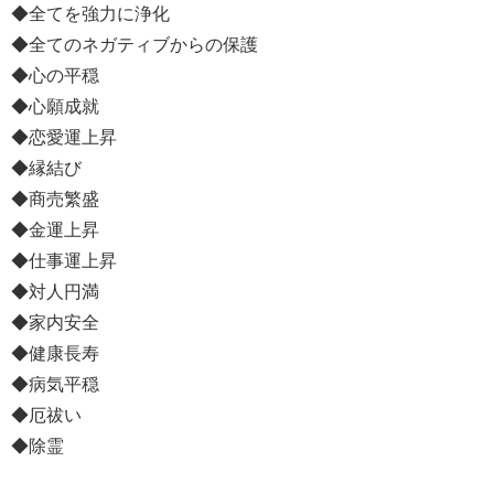
◆全てを強力に浄化
◆全てのネガティブからの保護
◆心の平穏
◆心願成就
◆恋愛運上昇
◆縁結び
◆商売繁盛
◆金運上昇
◆仕事運上昇
◆対人円満
◆家内安全
◆健康長寿
◆病気平穏
◆厄祓い
◆除霊