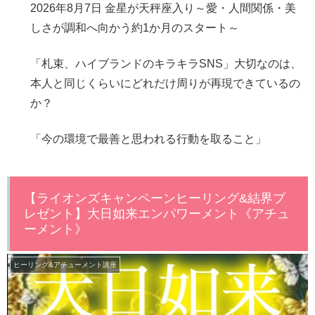
2026年8月7日 金星が天秤座入り～愛・人間関係・美
しさが調和へ向かう約1か月のスタート～
「札束、ハイブランドのキラキラSNS」大切なのは、
本人と同じくらいにどれだけ周りが再現できているの
か？
「今の環境で最善と思われる行動を取ること」
【ライオンズキャンペーンヒーリング&結界プ
レゼント】大日如来エンパワーメント《アチュ
ーメント》
ヒーリング&アチューメント講座