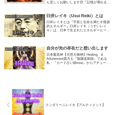
ん宜しくお願いします😊『記憶が薄れる』
『記憶が失くなる』✳️これから話すこと
は、アルツハイマーなどの病気による脳の
ダメージは該当しませんので別に考えてく
臼井レイキ（Usui Reiki）とは
ヒーリング&アチューメント講座
ださい皆...
臼井レイキとは『宇宙と生命を満たす根源
的エネルギー』臼井レイキ（うすいレイ
キ）は、日本で生まれたエネルギーヒーリ
ングの体系で、20世紀初頭に臼井甕男によ
って体系化されたと伝えられています。
『レイキ（霊気）』とは・霊（れい）＝宇
宙・高次・本質...
自分が光の存在だと想い出します
ヒーリング&アチューメント講座
日本最高神【天照大御神】Healing &
Attunement貴方も『陰陽道術師』である
私・『カード占い師rose』からアチューメ
ント【伝授】を受けてみませんか？自分が
【光の存在だと想い出します✴️】🌞日本最
高神・太陽神【天照大御神】He...
クンダリーニレイキ【アルティメット】