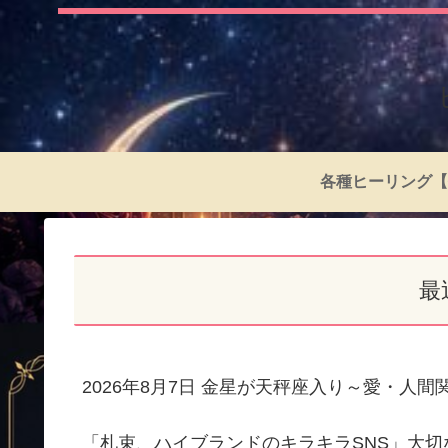
各種ヒーリング【
最
2026年8月7日 金星が天秤座入り～愛・人
「札束、ハイブランドのキラキラSNS」大