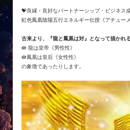
💝良縁・良好なパートナーシップ・ビジネス成
虹色鳳凰陰陽五行エネルギー伝授《アチュー
古来より、『龍と鳳凰は対』となって描かれ
🪷 龍は皇帝《男性性》
🪷鳳凰は皇后《女性性》
の象徴であったりします。