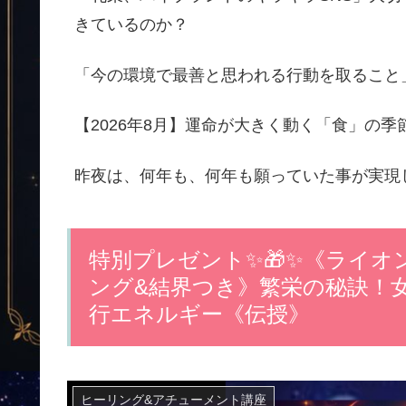
きているのか？
「今の環境で最善と思われる行動を取ること
【2026年8月】運命が大きく動く「食」の
昨夜は、何年も、何年も願っていた事が実現
特別プレゼント✨🎁✨《ライ
ング&結界つき》繁栄の秘訣！
行エネルギー《伝授》
ヒーリング&アチューメント講座