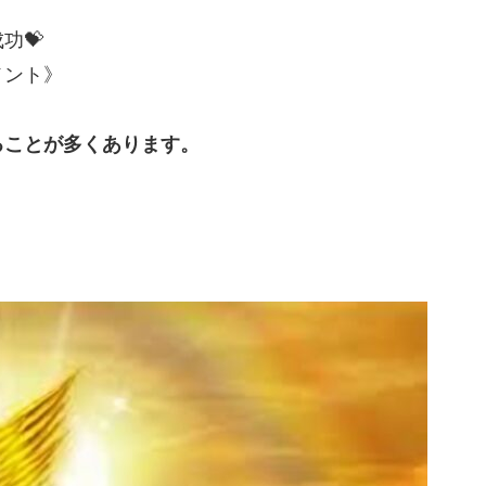
功💝
メント》
ることが多くあります。