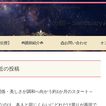
House of healing and fortune telling
ヒーリングと占いの館～Sanctuary
伝授】
☘️講師紹介☘️
📩お問い合わせ
オ
近の投稿
間関係・美しさが調和へ向かう約1か月のスタート～
切なのは、本人と同じくらいにどれだけ周りが再現で