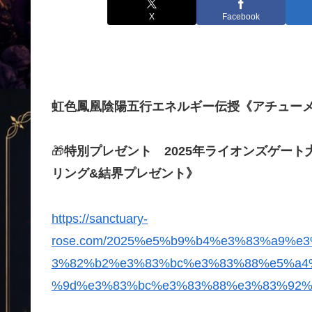
X
Facebook
虹色鳳凰陰陽五行エネルギー伝授《アチュー
🎁
特別プレゼント 2025年ライオンズゲート
リング&結界プレゼント》
https://sanctuary-
rose.com/2025%e5%b9%b4%e3%83%a9%
3%82%b2%e3%83%bc%e3%83%88%e5%a4
%9d%e3%83%bc%e3%83%88%e3%83%92%