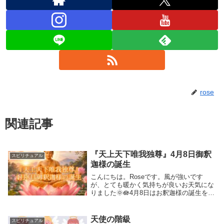
rose
関連記事
『天上天下唯我独尊』4月8日御釈
スピリチュアル
迦様の誕生
こんにちは。Roseです。風が強いです
が、とても暖かく気持ちが良いお天気にな
りました🌞🪷4月8日はお釈迦様の誕生をお
祝いする「花まつり（降誕会）」4月8日
は、お釈迦様の誕生をお祝いする「花まつ
り（降誕会）」になります。父のお墓があ
天使の階級
スピリチュアル