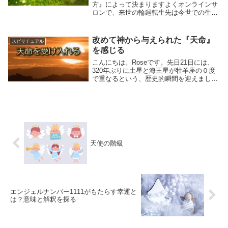
方』によって決まりますよくオンラインサ
ロンで、来世の輪廻転生先は今世での生き
方、気づきが大きく関係するとお伝えして
います。そして私は輪廻転生先が日本で良
かったともお伝えしています。今でも心か
改めて神から与えられた『天命』
スピリチュアル
らそう思いま...
を感じる
こんにちは。Roseです。先日21日には、
320年ぶりに土星と海王星が牡羊座の０度
で重なるという、歴史的瞬間を迎えまし
た。また、宇宙元旦を前に、様々な想いを
感じている方も多いかと。間もなく始まる
『2026年宇宙元旦大天使サポートヒーリン
グキ...
天使の階級
エンジェルナンバー1111がもたらす幸運と
は？意味と解釈を探る