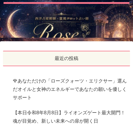
House of healing and fortune telling
ヒーリングと占いの館～Sanctuary～
最近の投稿
🌹あなただけの「ローズクォーツ・エリクサー」選ん
だオイルと女神のエネルギーであなたの願いを優しく
サポート
【本日令和8年8月8日】ライオンズゲート最大開門！
魂が目覚め、新しい未来への扉が開く日