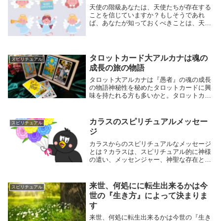
る曹洞宗を...
天使の階級あなたは、天使たちが存在する
ことを信じていますか？もしそうであれ
ば、あなたが知っておくべきことは、天使
たちの中にはさまざまな階級が存在すると
いうことです。天使の階級は、神の創造物
である彼らの役割や地位を表しています。
それぞれの階級...
タロットカード大アルカナは魂の
スピリチュアル
成長の旅の物語
タロット大アルカナは『愚者』の魂の成長
の物語神秘性を秘めたタロットカードに興
味を持たれる方も多いかと。タロットカー
ドは、占いの手法として知られていますが
それだけではありません。タロットカード
は魂の成長の旅をサポートしてくれる強力
カラスのスピリチュアルメッセー
スピリチュアル
なツールにな...
ジ
カラスからのスピリチュアルなメッセージ
とは？カラスは、スピリチュアル的に神様
の遣い、メッセンジャー、神聖な存在とさ
れています。屋根に止まったカラス、庭に
舞い降りてきたカラスを見て『何か不吉な
ことが起こるのでは………』と、不安にな
来世、何処にに転生出来るかは今
スピリチュアル
る方も多いで...
世の『生き方』によって決まりま
す
来世、何処に転生出来るかは今世の『生き