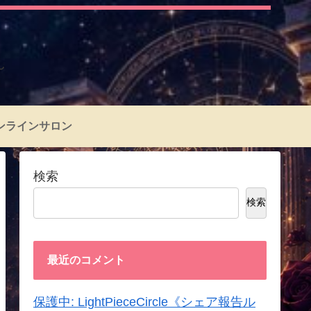
～
ンラインサロン
検索
検索
最近のコメント
保護中: LightPieceCircle《シェア報告ル