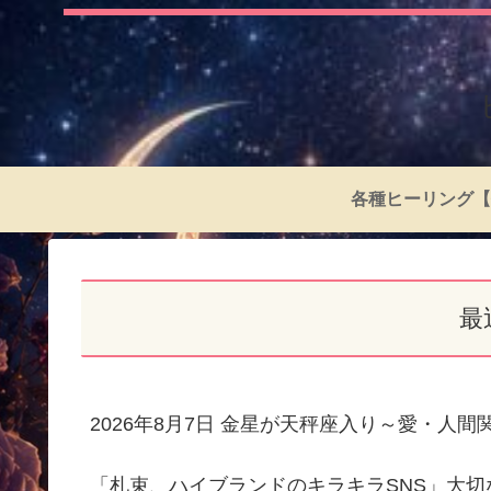
各種ヒーリング【
最
2026年8月7日 金星が天秤座入り～愛・人
「札束、ハイブランドのキラキラSNS」大