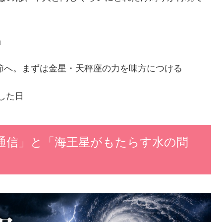
」
季節へ。まずは金星・天秤座の力を味方につける
した日
通信」と「海王星がもたらす水の問