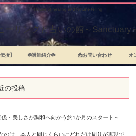
House of healing and fortune telling
ヒーリングと占いの館～Sanctuary
伝授】
☘️講師紹介☘️
📩お問い合わせ
オ
近の投稿
間関係・美しさが調和へ向かう約1か月のスタート～
切なのは、本人と同じくらいにどれだけ周りが再現で