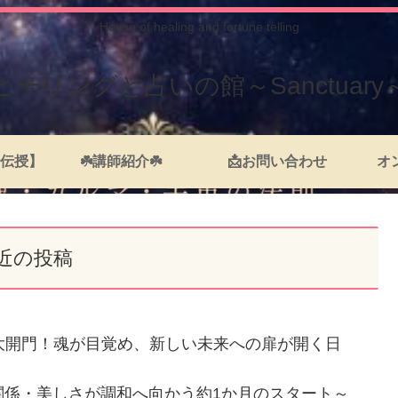
House of healing and fortune telling
ヒーリングと占いの館～Sanctuary
伝授】
☘️講師紹介☘️
📩お問い合わせ
オ
近の投稿
大開門！魂が目覚め、新しい未来への扉が開く日
間関係・美しさが調和へ向かう約1か月のスタート～