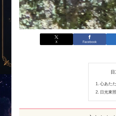
X
Facebook
目
心あた
日光東