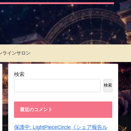
～
ンラインサロン
検索
検索
最近のコメント
保護中: LightPieceCircle《シェア報告ル