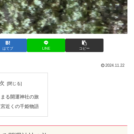
はてブ
LINE
コピー
2024.11.22
次
たまる開運神社の旅
照宮近くの千姫物語