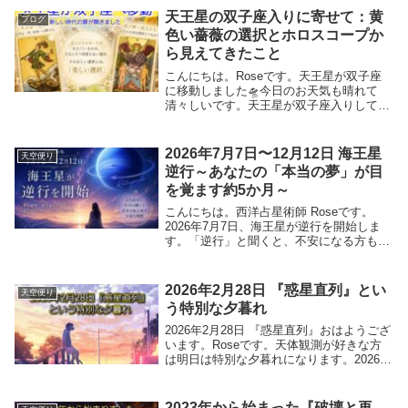
天王星の双子座入りに寄せて：黄
ブログ
色い薔薇の選択とホロスコープか
ら見えてきたこと
こんにちは。Roseです。天王星が双子座
に移動しました🛸今日のお天気も晴れて
清々しいです。天王星が双子座入りして、
心が軽やかになっている方もいるか
と。。。天王星が双子座へと歩みを進め
た、その時に。オフィスの片隅で、一輪の
2026年7月7日〜12月12日 海王星
天空便り
黄色い薔薇が花開きま...
逆行～あなたの「本当の夢」が目
を覚ます約5か月～
こんにちは。西洋占星術師 Roseです。
2026年7月7日、海王星が逆行を開始しま
す。「逆行」と聞くと、不安になる方もい
るかもしれません。でも、海王星の逆行は
決して悪い出来事ではありません。むし
ろ、夢を現実にするために必要な"軌道修
2026年2月28日 『惑星直列』とい
天空便り
正"の時...
う特別な夕暮れ
2026年2月28日 『惑星直列』おはようござ
います。Roseです。天体観測が好きな方
は明日は特別な夕暮れになります。2026年
2月28日夕暮れごろ。日本の空で6つの惑星
が一度に姿を現します。いわゆる『惑星直
列』ただし、1か所にぎゅっと固ま...
2023年から始まった『破壊と再