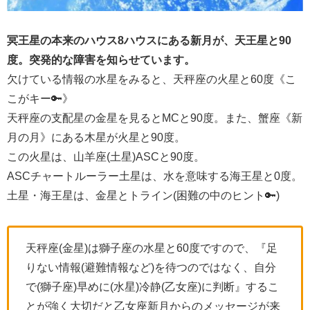
冥王星の本来のハウス8ハウスにある新月が、天王星と90
度。突発的な障害を知らせています。
欠けている情報の水星をみると、天秤座の火星と60度《こ
こがキー🔑》
天秤座の支配星の金星を見るとMCと90度。また、蟹座《新
月の月》にある木星が火星と90度。
この火星は、山羊座(土星)ASCと90度。
ASCチャートルーラー土星は、水を意味する海王星と0度。
土星・海王星は、金星とトライン(困難の中のヒント🔑)
天秤座(金星)は獅子座の水星と60度ですので、『足
りない情報(避難情報など)を待つのではなく、自分
で(獅子座)早めに(水星)冷静(乙女座)に判断』するこ
とが強く大切だと乙女座新月からのメッセージが来