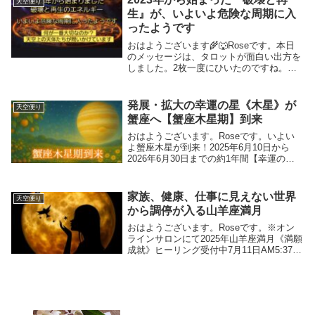
天空便り
生』が、いよいよ危険な周期に入
ったようです
おはようございます🌾🐺Roseです。本日
のメッセージは、タロットが面白い出方を
しました。2枚一度にひいたのですね。本
来なら、ソード8正位置で『拘束』囚われ
ているカードになります。一緒に現れたの
は、希望を表す17番の星のカード。17番
発展・拡大の幸運の星《木星》が
天空便り
は、ドジ...
蟹座へ【蟹座木星期】到来
おはようございます。Roseです。いよい
よ蟹座木星が到来！2025年6月10日から
2026年6月30日までの約1年間【幸運の
星・木星】が蟹座に滞在します。大抵は、
天体が順行や逆行を繰り返して徐々になれ
る【お試し期間】の後にサイン入りします
家族、健康、仕事に見えない世界
天空便り
が...
から調停が入る山羊座満月
おはようございます。Roseです。※オン
ラインサロンにて2025年山羊座満月《満願
成就》ヒーリング受付中7月11日AM5:37山
羊座で満月を迎えます。■山羊座満月サビ
アンシンボル《山羊座19度》大きな買い物
袋を下げた5歳程度の子供山羊座18...