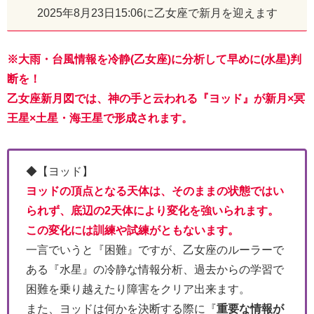
2025年8月23日15:06に乙女座で新月を迎えます
※大雨・台風情報を冷静(乙女座)に分析して早めに(水星)判
断を！
乙女座新月図では、神の手と云われる『ヨッド』が新月×冥
王星×土星・海王星で形成されます。
◆【ヨッド】
ヨッドの頂点となる天体は、そのままの状態ではい
られず、
底辺の2天体により変化を強いられます。
この変化には
訓練や試練がともないます。
一言でいうと『困難』ですが、乙女座のルーラーで
ある『水星』の冷静な情報分析、過去からの学習で
困難を乗り越えたり障害をクリア出来ます。
また、ヨッドは何かを決断する際に『
重要な情報が