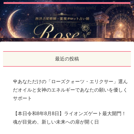
House of healing and fortune telling
ヒーリングと占いの館～Sanctuary～
最近の投稿
🌹あなただけの「ローズクォーツ・エリクサー」選ん
だオイルと女神のエネルギーであなたの願いを優しく
サポート
【本日令和8年8月8日】ライオンズゲート最大開門！
魂が目覚め、新しい未来への扉が開く日