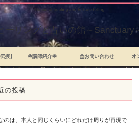
House of healing and fortune telling
ヒーリングと占いの館～Sanctuary
伝授】
☘️講師紹介☘️
📩お問い合わせ
オ
近の投稿
切なのは、本人と同じくらいにどれだけ周りが再現で