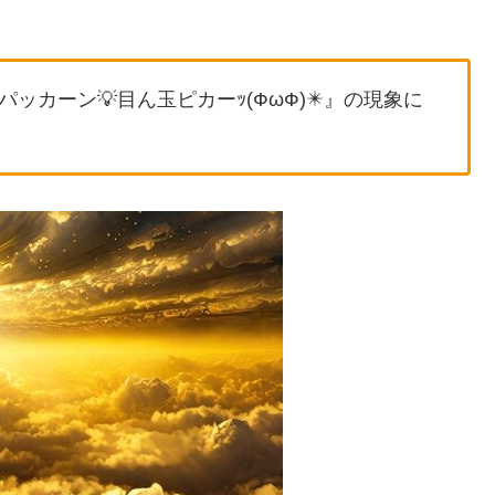
カーン💡目ん玉ピカーｯ(ФωФ)✴️』の現象に