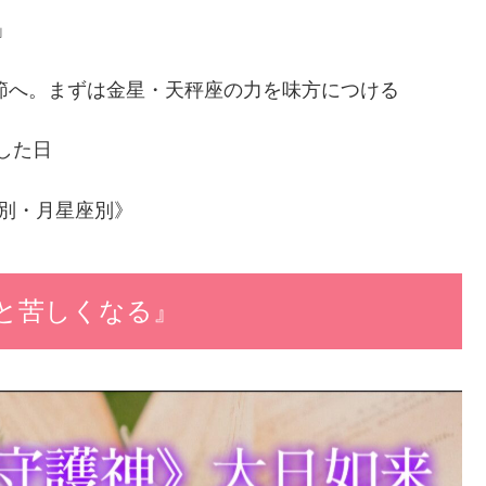
」
季節へ。まずは金星・天秤座の力を味方につける
した日
座別・月星座別》
と苦しくなる』