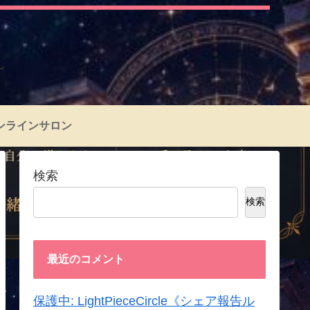
～
ンラインサロン
検索
検索
最近のコメント
保護中: LightPieceCircle《シェア報告ル