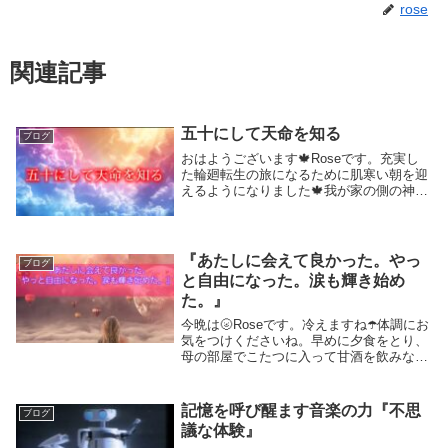
rose
関連記事
五十にして天命を知る
ブログ
おはようございます🍁Roseです。充実し
た輪廻転生の旅になるために肌寒い朝を迎
えるようになりました🍁我が家の側の神聖
な森林も少しずつ色づき始めて来ました🍁
季節は秋🍂日本の四季は美しく、また、素
晴らしいですね。春になる前には必ず冬が
あり、その...
『あたしに会えて良かった。やっ
ブログ
と自由になった。涙も輝き始め
た。』
今晩は🌝Roseです。冷えますね☂️体調にお
気をつけくださいね。早めに夕食をとり、
母の部屋でこたつに入って甘酒を飲みなが
ら昔話をしていました。私も昔を振り返
り、話をする年齢になってきたのだと改め
て感じます。皆さんもこれまで色んな体験
記憶を呼び醒ます音楽の力『不思
ブログ
をしてき...
議な体験』