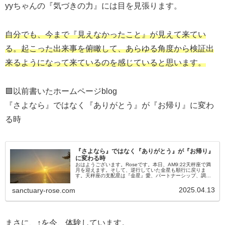
yyちゃんの『気づきの力』には目を見張ります。
自分でも、今まで『見えなかったこと』が見えて来てい
る。起こった出来事を俯瞰して、あらゆる角度から検証出
来るようになって来ているのを感じていると思います。
🟪以前書いたホームページblog
『さよなら』ではなく『ありがとう』が『お帰り』に変わ
る時
『さよなら』ではなく『ありがとう』が『お帰り』
に変わる時
おはようございます。Roseです。本日、AM9:22天秤座で満
月を迎えます。そして、逆行していた金星も順行に戻りま
す。天秤座の支配星は『金星』愛、パートナーシップ、調
和、お金、楽しみ、美、芸術、文化、アート…………などを
司っています。満月は...
2025.04.13
sanctuary-rose.com
まさに、↑を今、体験しています。