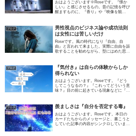
おはようございます🌞Roseです。『懐か
しい』と感じさせるもの。昔の記憶を呼び
醒ますものに、『香り』や『映像を観
る』、『想い出のものに触れた時』『懐か
しい味』。そして『懐かしい音楽』を聴い
た時。この動画は、1983年に放送されてい
男性視点のビジネス論や成功法則
ブログ
たマイルド...
は女性には苦しいだけ
Roseです。風の時代になり『自由、自
由』と言われて来ました。実際に自由を謳
歌することを勧めながら、型にはめた思考
が際立っているのが不自然に感じていまし
た。それでも新しい時代の幕開けは、『そ
ういうものなんだね……』と思っていまし
『気付き』は自らの体験からしか
ブログ
たね。風の時...
得られない
おはようございます。Roseです。『どう
してこうなるの？』『これってどういう意
味？』目の前に起きている現象などに『な
ぜ？』の気持ちが湧くときがあります。大
抵、人を通して感じる感情ですね。こんな
時はどんなに考えても腑に落ちる答えは見
羨ましさは『自分を否定する毒』
ブログ
つかりませ...
おはようございます。Roseです。本日の
カードたちからのメッセージと、書こうと
していた記事の内容がシンクロしていま
す。公開にしますね🌸桜の季節ですので木
花之佐久夜毘売(このはなさくやひめ)から