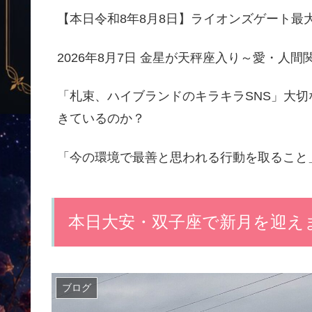
【本日令和8年8月8日】ライオンズゲート最
2026年8月7日 金星が天秤座入り～愛・人
「札束、ハイブランドのキラキラSNS」大
きているのか？
「今の環境で最善と思われる行動を取ること
本日大安・双子座で新月を迎え
ブログ