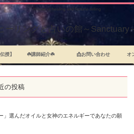
House of healing and fortune telling
ヒーリングと占いの館～Sanctuary
伝授】
☘️講師紹介☘️
📩お問い合わせ
オ
近の投稿
サー」選んだオイルと女神のエネルギーであなたの願