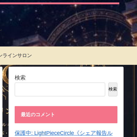
～
ンラインサロン
検索
検索
最近のコメント
保護中: LightPieceCircle《シェア報告ル