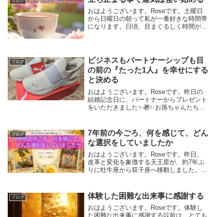
ブログ
然体の自分と...
おはようございます。Roseです。土曜日
から日曜日の朝って私が一番好きな時間帯
になります。日頃、目まぐるしく時間が過
ぎていき、時間を使うより時間に使われ
る。急き立てられる感覚になってしまう人
も多いかと思います。時間がゆったりと流
れる、本来の...
ビジネスもパートナーシップも目
ブログ
の前の『たった1人』を幸せにする
と決める
おはようございます。Roseです。昨日の
結婚記念日に、パートナーからプレゼント
をいただきました✨🎁✨お孫ちゃんたちと
のバーベキューの為に、先日朝からお庭の
草むしりをしてくれたのでお礼を渡したら
そのお金でプレゼントしてくれました👟23
7年前の今ごろ、何を感じて、どん
ブログ
日に出発...
な選択をしていましたか
おはようございます。Roseです。昨日、
改革と変化を象徴する天王星が、約7年ぶ
りに牡牛座から双子座へ移動しました。天
王星はひとつのサインに約7年間滞在し、
私たちに大きな転換を促します。ちょうど
7年前、天王星が牡牛座に入った頃。当時
体験した困難な出来事に感謝する
ブログ
の私はまだ...
おはようございます。Roseです。体験し
た困難な出来事に感謝する以前は、とても