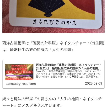
西洋占星術師は『運勢の外科医』ネイタルチャート(出生図)
は、輪廻転生の旅の航海の『人生の地図』
西洋占星術師は『運勢の外科医』ネイタルチャート
(出生図)は、輪廻転生の旅の航海の『人生の地図』
Roseです。西洋占星術師は『運勢の外科医』ホロスコープの
アスペクトは『運勢の血管』天体間のアスペクトの詰まりを
見つけ改善する鑑定を行います🔮🏥医学には、西洋医学と東
洋医学がありますね。西洋医学には、レントゲン・注射・手
術・お薬の処方がメイ...
2025.09.09
sanctuary-rose.com
続々と魔法の部屋🪄の皆さんの『人生の地図・ネイタルチ
ャート』にメス🗡️を入れています。