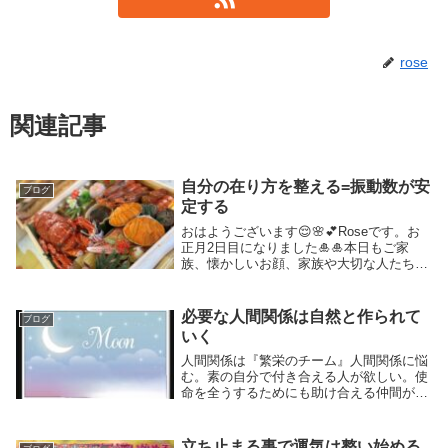
rose
関連記事
自分の在り方を整える=振動数が安
ブログ
定する
おはようございます😌🌸💕Roseです。お
正月2日目になりました🎍🎍本日もご家
族、懐かしいお顔、家族や大切な人たちと
初詣などに行かれる行動が💮です。今は木
星は蟹座に滞在中ですので、家族の絆や自
分が安心して生きていける場所の確保が、
必要な人間関係は自然と作られて
ブログ
今年の6月3...
いく
人間関係は『繁栄のチーム』人間関係に悩
む。素の自分で付き合える人が欲しい。使
命を全うするためにも助け合える仲間が欲
しい。などなど。または、生涯のパートナ
ーとの出逢いなどね。人間関係とは、『繁
栄のチーム』家族も仕事仲間も友人も。自
立ち止まる事で運気は整い始める