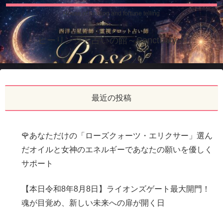
House of healing and fortune telling
ヒーリングと占いの館～Sanctuary～
最近の投稿
🌹あなただけの「ローズクォーツ・エリクサー」選ん
だオイルと女神のエネルギーであなたの願いを優しく
サポート
【本日令和8年8月8日】ライオンズゲート最大開門！
魂が目覚め、新しい未来への扉が開く日