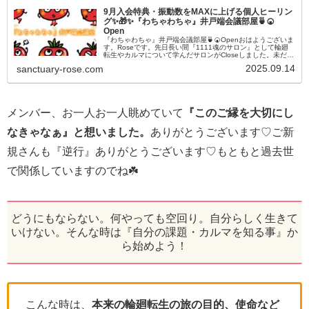
9月入会特典・振動数をMAXに上げる個人ヒーリン
グ✨🎁✨『わちゃわちゃ』井戸端会議部屋🍵🍘
Open
『わちゃわちゃ』井戸端会議部屋🍵🍘Openおはようございま
す。Roseです。先日長い間『1111魂のサロン』として輪廻
転生やカルマについて学んだサロンがCloseしました。未だ
12名の方が入会されたままになっており、『このままではな
2025.09.14
sanctuary-rose.com
ぁー』と...
メンバー、お一人お一人眺めていて
『このご縁を大切にし
なきゃなぁ』と想いました。
ありがとうございます♡ご新
規さんも『逆行』ありがとうございます♡もともと過去世
で関係していますのでね☘️
どうにもならない。何やっても空回り。自分らしく生きて
いけない。そんな時は『自分の課題・カルマを知る事』か
ら始めよう！
こんな時は、
本来の輪廻転生の旅の目的、使命など