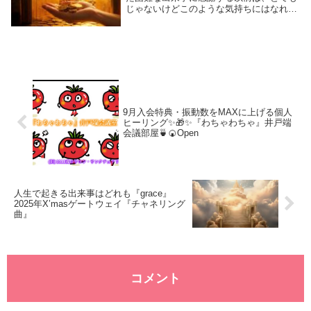
じゃないけどこのような気持ちにはなれま
せんでした。自分の人生を変えたい。自分
が自分らしく生きてゆける世界を築きあげ
たい。そんな事を心の底から思わせてくれ
るのは、あ...
9月入会特典・振動数をMAXに上げる個人
ヒーリング✨🎁✨『わちゃわちゃ』井戸端
会議部屋🍵🍘Open
人生で起きる出来事はどれも『grace』
2025年X’masゲートウェイ『チャネリング
曲』
コメント