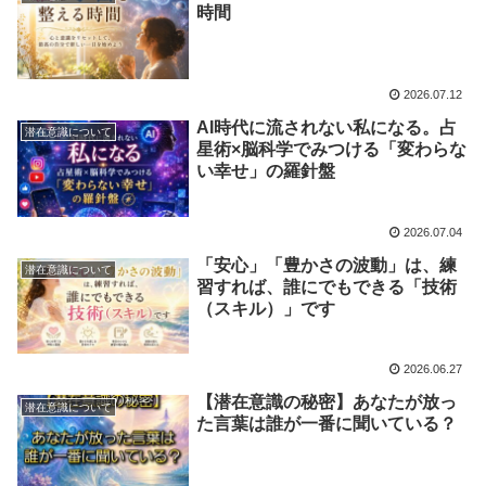
時間
2026.07.12
AI時代に流されない私になる。占
潜在意識について
星術×脳科学でみつける「変わらな
い幸せ」の羅針盤
2026.07.04
「安心」「豊かさの波動」は、練
潜在意識について
習すれば、誰にでもできる「技術
（スキル）」です
2026.06.27
【潜在意識の秘密】あなたが放っ
潜在意識について
た言葉は誰が一番に聞いている？