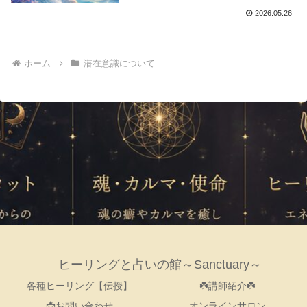
2026.05.26
ホーム
潜在意識について
ヒーリングと占いの館～Sanctuary～
各種ヒーリング【伝授】
☘️講師紹介☘️
📩お問い合わせ
オンラインサロン