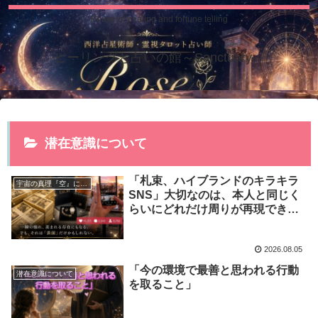
House of healing and fortune telling
ヒーリングと占いの館～Sanctuary～
潜在意識について
「札束、ハイブランドのキラキラ
宇宙の真理『空』について
SNS」大切なのは、本人と同じく
らいにどれだけ周りが再現できて
いるのか？
2026.08.05
「今の環境で最善と思われる行動
潜在意識について
を取ること」