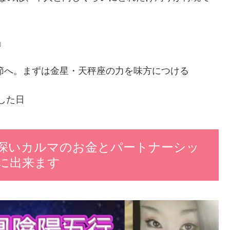
」
季節へ。まずは金星・天秤座の力を味方につける
した日
深いカルマのお金とパートナーシッ
に出来ます