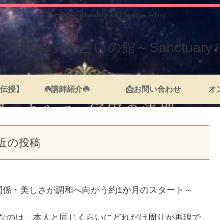
House of healing and fortune telling
ヒーリングと占いの館～Sanctuary
伝授】
☘️講師紹介☘️
📩お問い合わせ
オ
近の投稿
間関係・美しさが調和へ向かう約1か月のスタート～
切なのは、本人と同じくらいにどれだけ周りが再現で