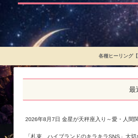
各種ヒーリング【
最
2026年8月7日 金星が天秤座入り～愛・人
「札束、ハイブランドのキラキラSNS」大