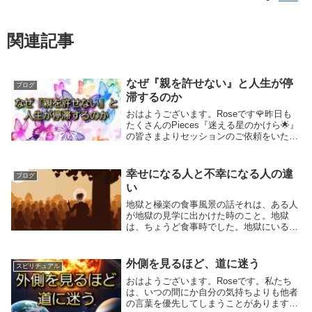
関連記事
なぜ『親を許せない』と人生が停
ブログ
滞するのか
おはようございます。Roseです🌹昨日も
たくさんのPieces『迷える星のかけら🌟』
の皆さまよりセッションのご依頼をいただ
き、ありがとうございました😌🌸セッショ
ンでは多岐にわたるご相談をお受けしてい
ますが、これまでどの方も最後には『思い
幸せになる人と不幸になる人の違
ブログ
きっ...
い
地獄と極楽の食事風景の話それは、ある人
が地獄の見学に出かけた時のこと。地獄
は、ちょうど食事時でした。地獄にいる人
たちは、皆ガリガリにやせ細っている。地
獄では、さぞ質素な食事が出てくるのだろ
うと思って見ていると、なんと、食卓に並
外側を見るほど、道に迷う
スピリチュアル
んでいるのは豪...
おはようございます。Roseです。私たち
は、いつの間にか自分の気持ちよりも他者
の言葉を優先してしまうことがあります。