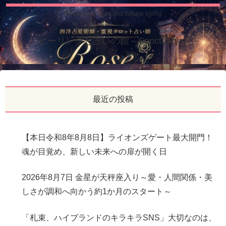
House of healing and fortune telling
ヒーリングと占いの館～Sanctuary～
最近の投稿
【本日令和8年8月8日】ライオンズゲート最大開門！
魂が目覚め、新しい未来への扉が開く日
2026年8月7日 金星が天秤座入り～愛・人間関係・美
しさが調和へ向かう約1か月のスタート～
「札束、ハイブランドのキラキラSNS」大切なのは、