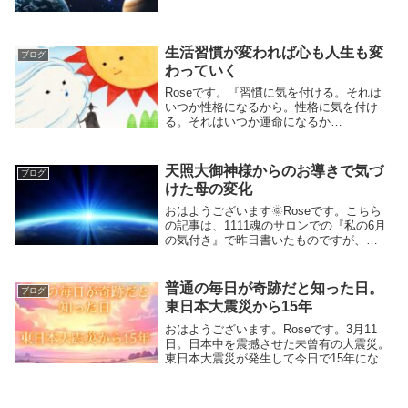
そしてそのうちに、「自分が本当は何を感
じているのか」自分でもわからなくなって
しまうのです。「悪く言われたくない」
「嫌われたく...
生活習慣が変われば心も人生も変
ブログ
わっていく
Roseです。『習慣に気を付ける。それは
いつか性格になるから。性格に気を付け
る。それはいつか運命になるか
ら………………』思考の癖から日常生活の
癖などは、初めは些細なことなのですが、
いつしか本当に運命の輪が逆回転してしま
天照大御神様からのお導きで気づ
ブログ
う原因となってしまいま...
けた母の変化
おはようございます🌞Roseです。こちら
の記事は、1111魂のサロンでの『私の6月
の気付き』で昨日書いたものですが、
YouTubeのコメント欄でを観て、介護の世
界で頑張っている方に、サービス利用者の
家族の立場から感謝の気持ちがお伝え出来
普通の毎日が奇跡だと知った日。
ブログ
れば...
東日本大震災から15年
おはようございます。Roseです。3月11
日。日本中を震撼させた未曾有の大震災。
東日本大震災が発生して今日で15年になり
ます。特に、実際にあの大震災を体験され
た方にとって今朝は様々な思いがあるかと
思います。過ぎてみると『あっという間の