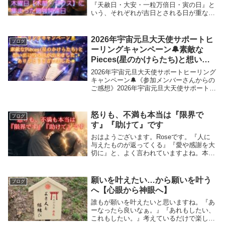
『天赦日・大安・一粒万倍日・寅の日』と
いう、それぞれが吉日とされる日が重なっ
た、非常に珍しい大吉日です。さらに今日
は木曜日。曜日を司るのは、幸運と拡大を
象徴する星**木星（ゼウス）**です。ここ
2026年宇宙元旦大天使サポートヒ
ブログ
まで吉...
ーリングキャンペーン🔔素敵な
Pieces(星のかけらたち)と想い出
に残る旅が出来ました✨
2026年宇宙元旦大天使サポートヒーリング
キャンペーン🔔《参加メンバーさんからの
ご感想》2026年宇宙元旦大天使サポートヒ
ーリングキャンペーン🔔ご参加された
Pieces(星のかけら)メンバーの皆さんに心
からお礼申し上げます🌟とても楽しい輪
怒りも、不満も本当は『限界で
ブログ
廻...
す』『助けて』です
おはようございます。Roseです。『人に
与えたものが返ってくる』『愛や感謝を大
切に』と、よく言われていますよね。本質
はその通りだとおもいます。いろんなケー
スがありますが、でも、人は機械じゃない
んです。単に幼稚で機嫌が悪く、人に八つ
願いを叶えたい…から願いを叶う
ブログ
当たりして...
へ【心眼から神眼へ】
誰もが願いを叶えたいと思いますね。『あ
ーなったら良いなぁ。』『あれもしたい、
これもしたい。』考えているだけで楽しく