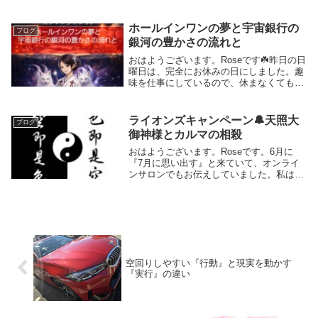
なりますね。この状態は、『心眼』で物事
をみている状態になります。この『心
眼』、心の眼で見るのはとても大切です
ホールインワンの夢と宇宙銀行の
ブログ
が、この心眼で見た...
銀河の豊かさの流れと
おはようございます。Roseです☘️昨日の日
曜日は、完全にお休みの日にしました。趣
味を仕事にしているので、休まなくても苦
にならずに仕事をしてしまいます。昨夜、
眠る前にサロンにも投稿しましたが、とて
も充実したお休みになりました☘️昨日もお
ライオンズキャンペーン🔔天照大
ブログ
天気...
御神様とカルマの相殺
おはようございます。Roseです。6月に
『7月に思い出す』と来ていて、オンライ
ンサロンでもお伝えしていました。私は毎
朝、宇宙のお母さんと交信しています。ノ
ートに感じた事や気づいた事などを記して
来ました。今週26日から始まる2025年ライ
オン...
空回りしやすい『行動』と現実を動かす
『実行』の違い