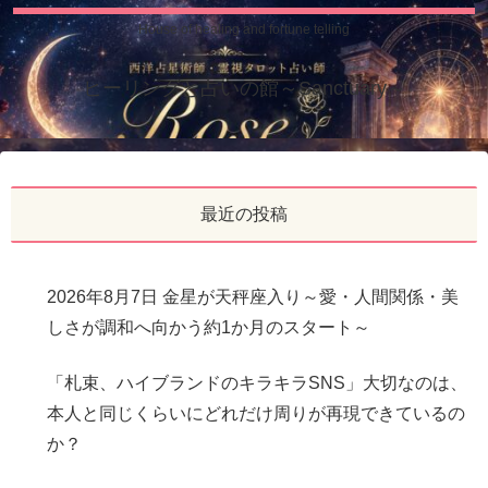
House of healing and fortune telling
ヒーリングと占いの館～Sanctuary～
最近の投稿
2026年8月7日 金星が天秤座入り～愛・人間関係・美
しさが調和へ向かう約1か月のスタート～
「札束、ハイブランドのキラキラSNS」大切なのは、
本人と同じくらいにどれだけ周りが再現できているの
か？