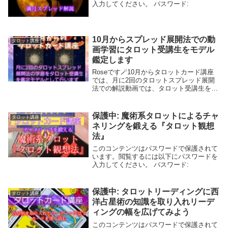
入力してください。 パスワード:
10月からスプレッド展開法での動
タロット講座
画学習にタロット受講生をモデル
鑑定します
Roseです🪄10月からタロットカード講座
では、月に2回のタロットスプレッド展開
法での解説動画では、タロット受講生をモ
デル鑑定致します。毎月2回、タロット受
講生をモデルにして鑑定をし、スプレッド
展開法の学習を動画で行います。※受講特
保護中: 魔術系タロットによるチャ
タロット講座
典にしま...
ネリングを鍛える『タロット観想
法』
このコンテンツはパスワードで保護されて
います。閲覧するには以下にパスワードを
入力してください。 パスワード:
保護中: タロットリーディングに西
タロット講座
洋占星術の知識を取り入れリーデ
ィングの幅を広げてみよう
このコンテンツはパスワードで保護されて