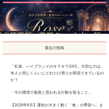
House of healing and fortune telling
ヒーリングと占いの館～Sanctuary～
最近の投稿
「札束、ハイブランドのキラキラSNS」大切なのは、
本人と同じくらいにどれだけ周りが再現できているの
か？
「今の環境で最善と思われる行動を取ること」
【2026年8月】運命が大きく動く「食」の季節へ。ま